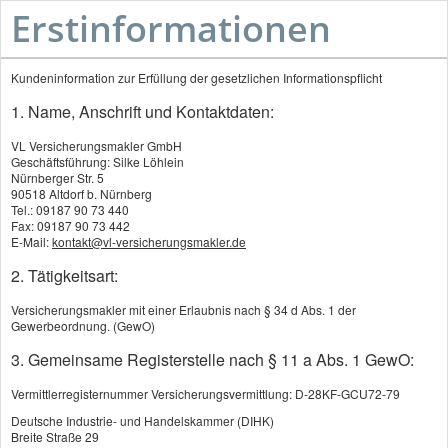
Erstinformationen
Kundeninformation zur Erfüllung der gesetzlichen Informationspflicht
1. Name, Anschrift und Kontaktdaten:
VL Versicherungsmakler
VL Versicherungsmakler GmbH
GmbH
Geschäftsführung: Silke Löhlein
Nürnberger Str. 5
90518 Altdorf b. Nürnberg
Tel.: 09187 90 73 440
Fax: 09187 90 73 442
Ihre Versicherungsmaklerin
E-Mail:
kontakt@vl-versicherungsmakler.de
im Raum Nürnberg
2. Tätigkeitsart:
Versicherungsmakler mit einer Erlaubnis nach § 34 d Abs. 1 der
Gewerbeordnung. (GewO)
Termin vereinbaren
3. Gemeinsame Registerstelle nach § 11 a Abs. 1 GewO:
Vermittlerregisternummer Versicherungsvermittlung: D-28KF-GCU72-79
Deutsche Industrie- und Handelskammer (DIHK)
Breite Straße 29