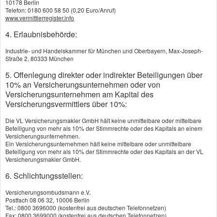
10178 Berlin
Startseite
>
Über uns
>
Produktpartnerliste
Telefon: 0180 600 58 50 (0,20 Euro/Anruf)
www.vermittlerregister.info
4. Erlaubnisbehörde:
Produktpartnerliste
Industrie- und Handelskammer für München und Oberbayern, Max-Joseph-
Straße 2, 80333 München
5. Offenlegung direkter oder indirekter Beteiligungen über
10% an Versicherungsunternehmen oder von
Versicherungsunternehmen am Kapital des
Versicherungsvermittlers über 10%:
Die VL Versicherungsmakler GmbH hält keine unmittelbare oder mittelbare
Beteiligung von mehr als 10% der Stimmrechte oder des Kapitals an einem
Versicherungsunternehmen.
Ein Versicherungsunternehmen hält keine mittelbare oder unmittelbare
Beteiligung von mehr als 10% der Stimmrechte oder des Kapitals an der VL
Versicherungsmakler GmbH.
6. Schlichtungsstellen:
Versicherungsombudsmann e.V.
Postfach 08 06 32, 10006 Berlin
Tel.: 0800 3696000 (kostenfrei aus deutschen Telefonnetzen)
Fax: 0800 3699000 (kostenfrei aus deutschen Telefonnetzen)